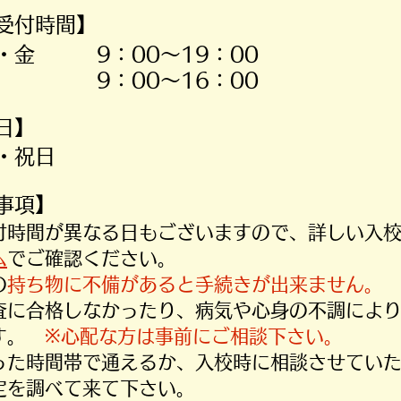
受付時間】
・金 9：00～19：00
土 9：00～16：00
休日】
・祝日
意事項】
受付時間が異なる日もございますので、詳しい入
ム
でご確認ください。
の
持ち物に不備があると手続きが出来ません。
検査に合格しなかったり、病気や心身の不調によ
す。
※心配な方は事前にご相談下さい。
いった時間帯で通えるか、入校時に相談させてい
定を調べて来て下さい。