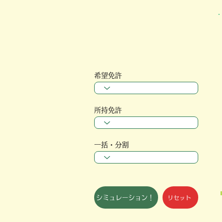
希望免許
所持免許
一括・分割
シミュレーション！
リセット