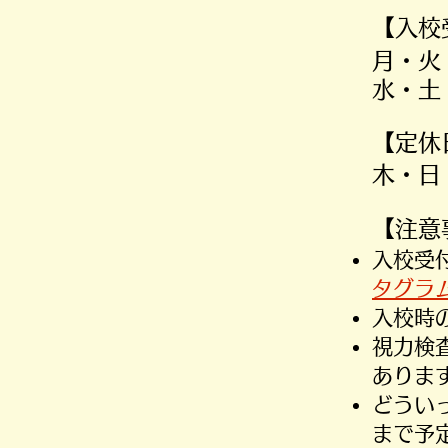
【入校
月・火
水・
​【定
木・日
​【注
​入校
タグラ
入校時
​視力
ありま
​どう
まで予