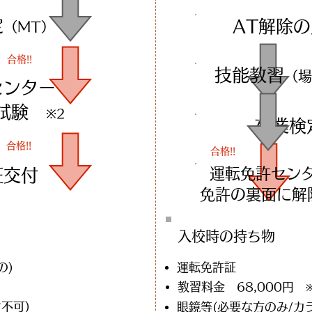
定
AT解除
（MT）
合格!!
技能教習
（場
センターで
科試験
※2
卒業検
合格!!
合格!!
運転免許センタ
証交付
​免許の裏面に
入校時の​持ち物
の)
運転免許証
教習料金 68,000円
不可)
眼鏡等(必要な方のみ/カ