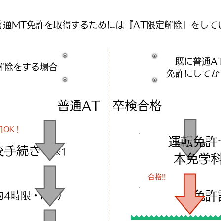
普通MT免許を取得するためには『AT限定解除』をし
既に普通A
解除を​する場合
免許にしてか
普通AT 卒検合格
日OK！
運転免許
入校手続き
※1
​本免
合格!!
免許
内4時限・MT）