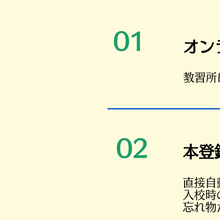
01
​オ
​教習
02
​本登
直接自
入校時
忘れ物