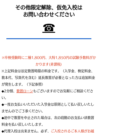
その他限定解除、仮免入校は
お問い合わせください
☎
※卒検受験時に二種1,800円、大特1,850円の試験手数料がか
かります(非課税)
※上記料金は法定教習時限の料金です。（入学金、検定料金、
教本代、写真代を含む）延長教習が必要となった方は追加料金
が発生します。（下記参照）
◆2分割、
教習ローン
もございますのでお気軽にご相談くださ
い。
◆一度お支払いいただいた入学金は原則として払い戻しいたし
ませんのでご了承ください。
◆途中で教習を中止された場合は、次の段階のお支払い済教習
料金を払い戻しいたします。
◆代理入校は出来ません。必ず、
ご入校されるご本人様がお越