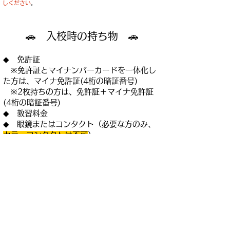
しください
。
🚗 入校時の持ち物 🚗
◆ 免許証
※免許証とマイナンバーカードを一体化し
た方は、マイナ免許証(4桁の暗証番号)
※2枚持ちの方は、免許証＋マイナ免許証
(4桁の暗証番号)
◆ 教習料金
◆ 眼鏡またはコンタクト（必要な方のみ、
カラーコンタクトは不可
）
◆ 在留カード（外国籍の方のみ）
◆ 携帯電話
技能追加料金【大特】
6,600