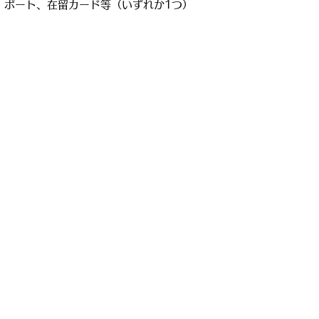
ポート、在留カード等（いずれか1つ）
◆ 教習料金
◆ 眼鏡またはコンタクト（必要な方のみ、
カラーコンタクトは不可
）
◆ 携帯電話
技能追加料金（普通）
5,500
技能追加料金（準中型）
6,600
再検定料