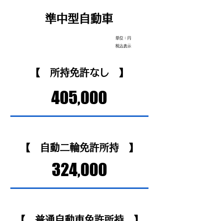
準中型自動車
単位：円
税込表示
【 ​所持免許なし 】
405,000
【
自動二輪免許所持
】
324,000
【 普通自動車免許所持 】