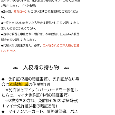
教本代、写真代を含む）延長教習が必要となった方は追加料金
が発生します。（下記参照）
◆2分割、
教習ローン
もございますのでお気軽にご相談くださ
い。
◆一度お支払いいただいた入学金は原則として払い戻しいたし
ませんのでご了承ください。
◆途中で教習を中止された場合は、次の段階のお支払い済教習
料金を払い戻しいたします。
◆代理入校は出来ません。必ず、
ご入校されるご本人様がお越
しください
。
🚗 入校時の持ち物 🚗
◆ 免許証(2組の暗証番号)
、免許証がない場
合は
本籍地記載
の住民票1通
※免許証とマイナンバーカードを一体化し
た方は、マイナ免許証(4桁の暗証番号)
※2枚持ちの方は、免許証(2組の暗証番号)
＋マイナ免許証(4桁の暗証番号)
◆ マイナンバーカード、資格確認書、パス