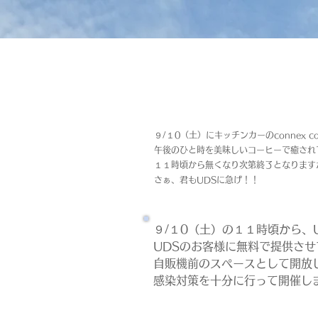
９/１0（土）にキッチンカーのconnex c
午後のひと時を美味しいコーヒーで癒され
１１時頃から無くなり次第終了となります
さぁ、君もUDSに急げ！！
９/１0（土）の１１時頃から、UD
UDSのお客様に無料で提供さ
自販機前のスペースとして開放
感染対策を十分に行って開催し