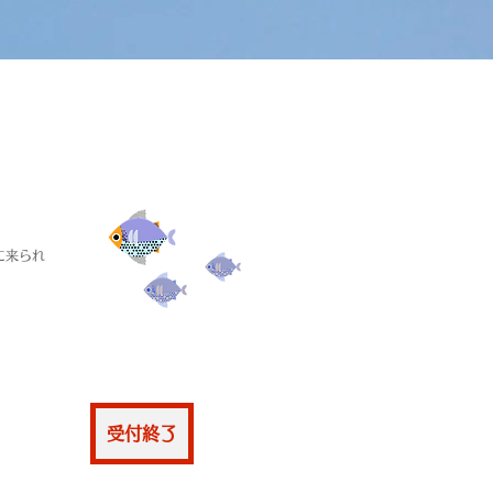
に来られ
仮申込
受付終了