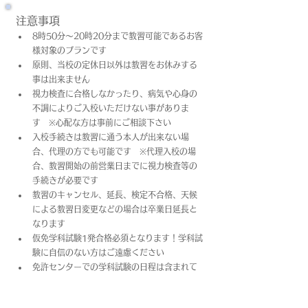
注意事項
8時50分～20時20分まで教習可能であるお客
様対象のプランです
原則、当校の定休日以外は教習をお休みする
事は出来ません
視力検査に合格しなかったり、病気や心身の
不調によりご入校いただけない事がありま
す　※心配な方は事前にご相談下さい
入校手続きは教習に通う本人が出来ない場
合、代理の方でも可能です　※代理入校の場
合、教習開始の前営業日までに視力検査等の
手続きが必要です
教習のキャンセル、延長、検定不合格、天候
による教習日変更などの場合は卒業日​延長と
なります
仮免学科試験1発合格必須となります！学科試
験に自信のない方はご遠慮ください
免許センターでの学科試験の日程は含まれて
おりません
上記料金は教習料金+プラン料金(税込)となっ