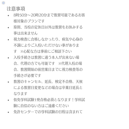
注意事項
8時50分～20時20分まで教習可能であるお客
様対象のプランです
原則、当校の定休日以外は教習をお休みする
事は出来ません
視力検査に合格しなかったり、病気や心身の
不調によりご入校いただけない事がありま
す　※心配な方は事前にご相談下さい
入校手続きは教習に通う本人が出来ない場
合、代理の方でも可能です　※代理入校の場
合、教習開始の前営業日までに視力検査等の
手続きが必要です
教習のキャンセル、延長、検定不合格、天候
による教習日変更などの場合は卒業日​延長と
なります
仮免学科試験1発合格必須となります！学科試
験に自信のない方はご遠慮ください
免許センターでの学科試験の日程は含まれて
おりません
上記料金は教習料金+プラン料金(税込)となっ