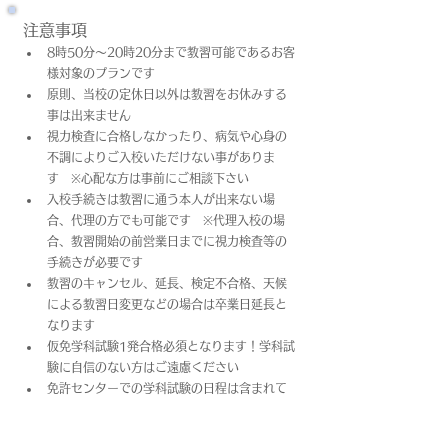
注意事項
8時50分～20時20分まで教習可能であるお客
様対象のプランです
原則、当校の定休日以外は教習をお休みする
事は出来ません
視力検査に合格しなかったり、病気や心身の
不調によりご入校いただけない事がありま
す　※心配な方は事前にご相談下さい
入校手続きは教習に通う本人が出来ない場
合、代理の方でも可能です　※代理入校の場
合、教習開始の前営業日までに視力検査等の
手続きが必要です
教習のキャンセル、延長、検定不合格、天候
による教習日変更などの場合は卒業日​延長と
なります
仮免学科試験1発合格必須となります！学科試
験に自信のない方はご遠慮ください
免許センターでの学科試験の日程は含まれて
おりません
上記料金は教習料金+プラン料金(税込)となっ