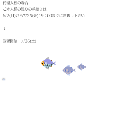
代理入校の場合
ご本人様の残りの手続きは
6/2(月)から7/25(金)19：00までにお越し下さい
↓
教習開始 7/26(土)
受付終了
仮申込
< Back