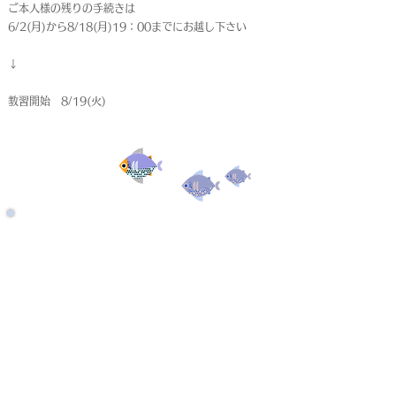
ご本人様の残りの手続きは
6/2(月)から8/18(月)19：00までにお越し下さい
↓
教習開始 8/19(火)
受付終了
仮申込
< Back