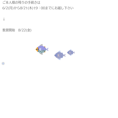
ご本人様の残りの手続きは
6/2(月)から8/21(木)19：00までにお越し下さい
↓
教習開始 8/22(金)
受付終了
仮申込
< Back