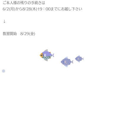
ご本人様の残りの手続きは
6/2(月)から8/28(木)19：00までにお越し下さい
↓
教習開始 8/29(金)
受付終了
仮申込
< Back