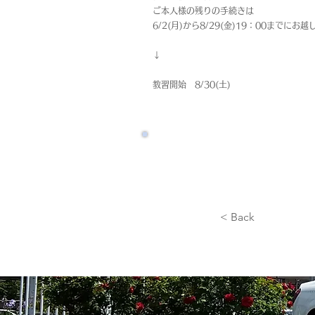
ご本人様の残りの手続きは
6/2(月)から8/29(金)19：00までにお
↓
教習開始 8/30(土)
< Back