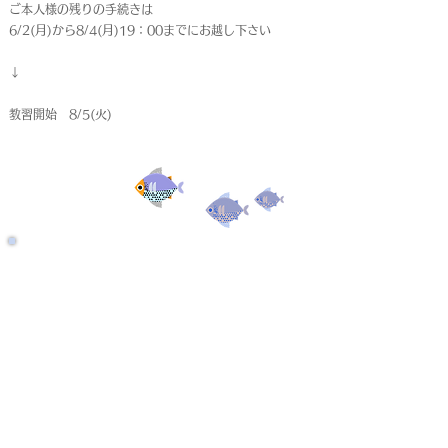
ご本人様の残りの手続きは
6/2(月)から8/4(月)19：00までにお越し下さい
↓
教習開始 8/5(火)
受付終了
仮申込
< Back