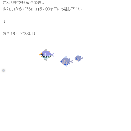
ご本人様の残りの手続きは
6/2(月)から7/26(土)16：00までにお越し下さい
↓
教習開始 7/28(月)
受付終了
仮申込
< Back