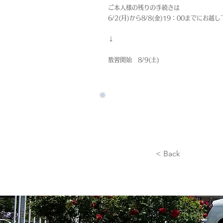
ご本人様の残りの手続きは
6/2(月)から8/8(金)19：00までにお越
↓
教習開始 8/9(土)
< Back