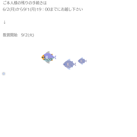
ご本人様の残りの手続きは
6/2(月)から9/1(月)19：00までにお越し下さい
↓
教習開始 9/2(火)
受付終了
仮申込
< Back