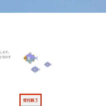
たします。
上旬の予
仮申込
受付終了