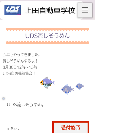
UDS流しそうめん
今年もやってきました。
流しそうめんやるよ！
8月30日12時～13時
UDS自販機前集合！
UDS流しそうめん。
受付終了
仮申込
< Back