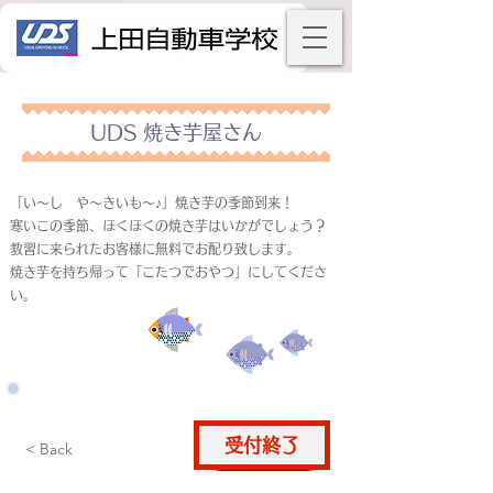
UDS 焼き芋屋さん
「い～し や～きいも～♪」焼き芋の季節到来！
寒いこの季節、ほくほくの焼き芋はいかがでしょう？
教習に来られたお客様に無料でお配り致します。
焼き芋を持ち帰って「こたつでおやつ」にしてくださ
い。
受付終了
仮申込
< Back