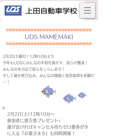
UDS MAMEMAKI
2月2日土曜日！12時10分より
今年もUDSにみんなの平和を脅かす、奴らが襲来！
みんなの全力豆で奴らをこらしめろ！
そして福を呼び込み、みんなの健康と免許取得を祈願だ
ー！
2月2日(土)12時10分～
参加者に恵方巻プレゼント♪
運が良ければキャンセル待ちゼロ番券が手
に入る『お菓子まき』も同時開催！