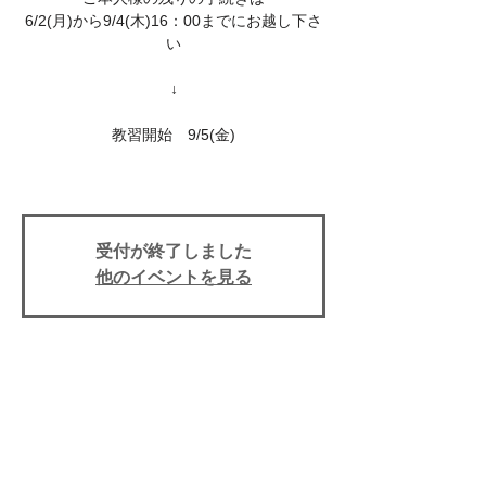
6/2(月)から9/4(木)16：00までにお越し下さ
い
↓
教習開始 9/5(金)
受付が終了しました
他のイベントを見る
イベント期間
Sep 05, 2025, 1:50 PM
上田自動車学校, 〒386-0025 長野県上田市
天神３丁目１０−４３