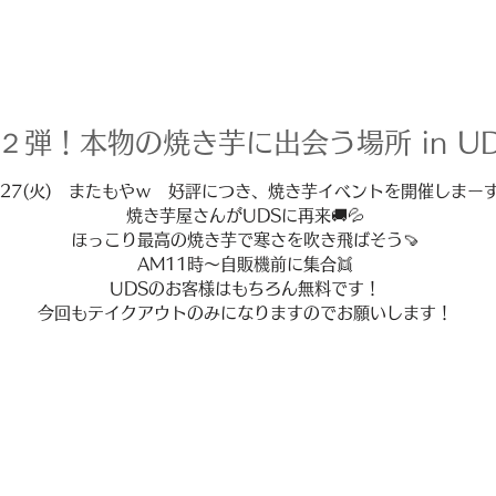
２弾！本物の焼き芋に出会う場所 in U
/27(火) またもやｗ 好評につき、焼き芋イベントを開催しまーす
焼き芋屋さんがUDSに再来🚚💦
ほっこり最高の焼き芋で寒さを吹き飛ばそう🍠
AM11時～自販機前に集合👯
UDSのお客様はもちろん無料です！
今回もテイクアウトのみになりますのでお願いします！
イベント期間