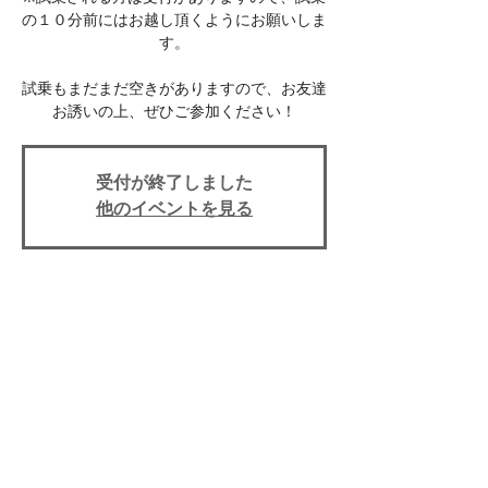
の１０分前にはお越し頂くようにお願いしま
す。
試乗もまだまだ空きがありますので、お友達
お誘いの上、ぜひご参加ください！
受付が終了しました
他のイベントを見る
イベント期間
Jun 25, 2023, 10:00 AM – 3:00 PM
上田市, 日本、〒386-0025 長野県上田市天
神３丁目１０−４３