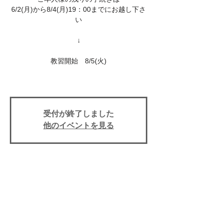
6/2(月)から8/4(月)19：00までにお越し下さ
い
↓
教習開始 8/5(火)
受付が終了しました
他のイベントを見る
イベント期間
Aug 05, 2025, 1:50 PM
上田自動車学校, 〒386-0025 長野県上田市
天神３丁目１０−４３