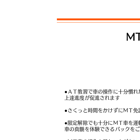
M
●ＡＴ教習で車の操作に十分慣れ
上達進度が促進されます
●さくっと時間をかけずにＭＴ免
●限定解除でも十分にＭＴ車を運
車の真髄を体験できるパックを