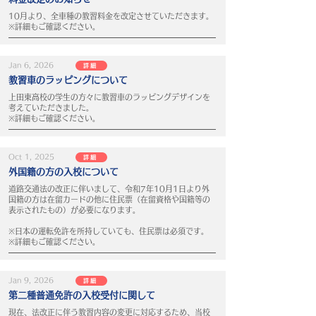
10月より、全車種の教習料金を改定させていただきます。
※詳細もご確認ください。
Jan 6, 2026
詳細
教習車のラッピングについて
上田東高校の学生の方々に教習車のラッピングデザインを
考えていただきました。
※詳細もご確認ください。
Oct 1, 2025
詳細
外国籍の方の入校について
道路交通法の改正に伴いまして、令和7年10月1日より外
国籍の方は在留カードの他に住民票（在留資格や国籍等の
表示されたもの）が必要になります。
※日本の運転免許を所持していても、住民票は必須です。
※詳細もご確認ください。
Jan 9, 2026
詳細
第二種普通免許の入校受付に関して
現在、法改正に伴う教習内容の変更に対応するため、当校