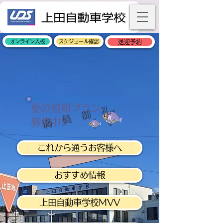
オンライン入校
スケジュール確認
送迎予約
夏の短期プラン
満 員 御 礼
​募集中!!
これから通うお客様へ
おすすめ情報
上田自動車学校MVV